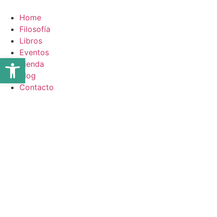
Ir
al
Home
contenido
Filosofía
Libros
Eventos
Abrir barra de herramientas
Tienda
Blog
Contacto