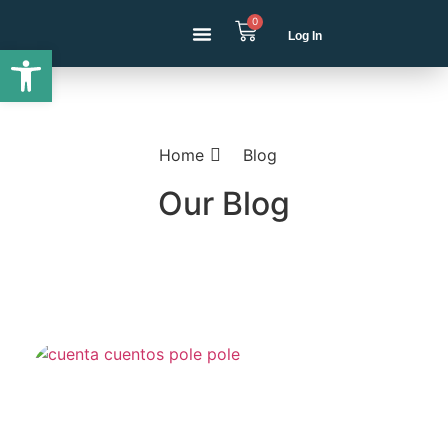
0
Log In
Abrir barra de herramientas
MI CUENTA
Home
Blog
Our Blog